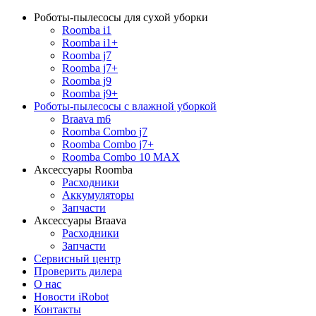
Роботы-пылесосы для сухой уборки
Roomba i1
Roomba i1+
Roomba j7
Roomba j7+
Roomba j9
Roomba j9+
Роботы-пылесосы с влажной уборкой
Braava m6
Roomba Combo j7
Roomba Combo j7+
Roomba Combo 10 MAX
Аксессуары Roomba
Расходники
Аккумуляторы
Запчасти
Аксессуары Braava
Расходники
Запчасти
Сервисный центр
Проверить дилера
О нас
Новости iRobot
Контакты