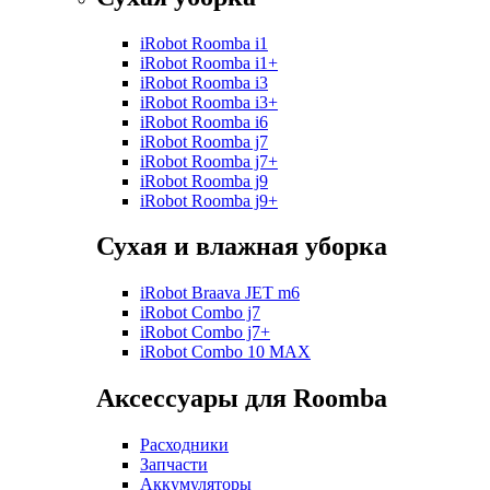
iRobot Roomba i1
iRobot Roomba i1+
iRobot Roomba i3
iRobot Roomba i3+
iRobot Roomba i6
iRobot Roomba j7
iRobot Roomba j7+
iRobot Roomba j9
iRobot Roomba j9+
Сухая и влажная уборка
iRobot Braava JET m6
iRobot Combo j7
iRobot Combo j7+
iRobot Combo 10 MAX
Аксессуары для Roomba
Расходники
Запчасти
Аккумуляторы