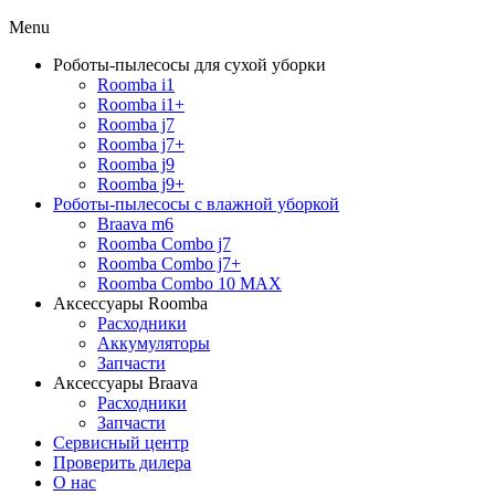
Menu
Роботы-пылесосы для сухой уборки
Roomba i1
Roomba i1+
Roomba j7
Roomba j7+
Roomba j9
Roomba j9+
Роботы-пылесосы с влажной уборкой
Braava m6
Roomba Combo j7
Roomba Combo j7+
Roomba Combo 10 MAX
Аксессуары Roomba
Расходники
Аккумуляторы
Запчасти
Аксессуары Braava
Расходники
Запчасти
Сервисный центр
Проверить дилера
О нас