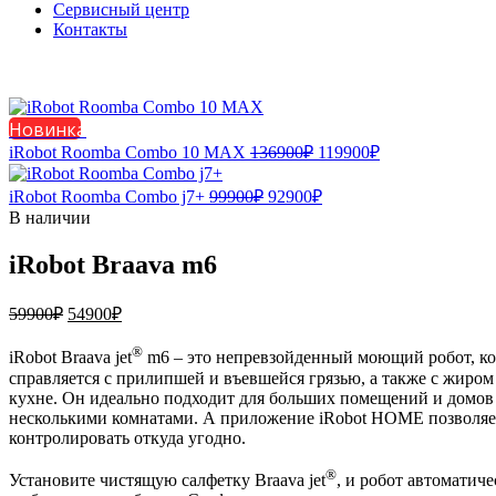
Сервисный центр
Контакты
Новинка
Первоначальная
Текущая
iRobot Roomba Combo 10 MAX
136900
₽
119900
₽
цена
цена:
составляла
119900₽.
Первоначальная
Текущая
iRobot Roomba Combo j7+
99900
₽
92900
₽
136900₽.
цена
цена:
В наличии
составляла
92900₽.
99900₽.
iRobot Braava m6
Первоначальная
Текущая
59900
₽
54900
₽
цена
цена:
составляла
54900₽.
®
iRobot Braava jet
m6 – это непревзойденный моющий робот, к
59900₽.
справляется с прилипшей и въевшейся грязью, а также с жиром
кухне. Он идеально подходит для больших помещений и домов
несколькими комнатами. А приложение iRobot HOME позволяе
контролировать откуда угодно.
®
Установите чистящую салфетку Braava jet
, и робот автоматич